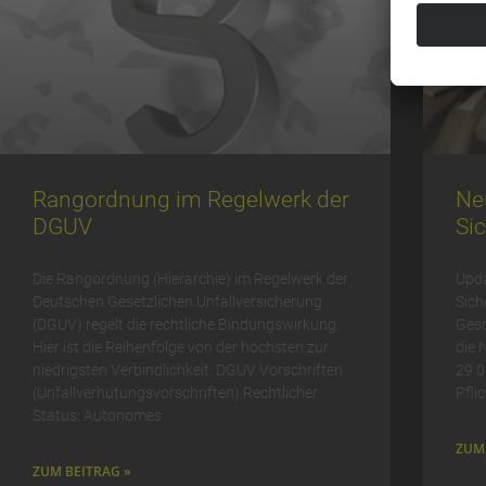
Rangordnung im Regelwerk der
Ne
DGUV
Si
Die Rangordnung (Hierarchie) im Regelwerk der
Upda
Deutschen Gesetzlichen Unfallversicherung
Sich
(DGUV) regelt die rechtliche Bindungswirkung.
Gesc
Hier ist die Reihenfolge von der höchsten zur
die 
niedrigsten Verbindlichkeit: DGUV Vorschriften
29.0
(Unfallverhütungsvorschriften) Rechtlicher
Pfli
Status: Autonomes
ZUM 
ZUM BEITRAG »