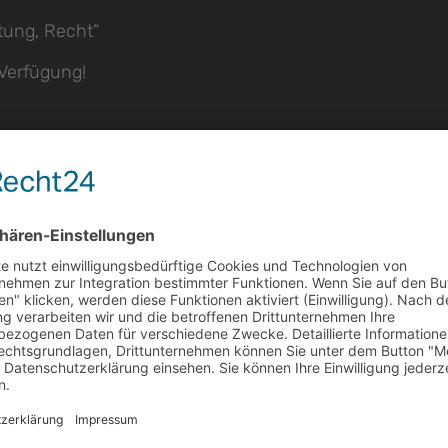
tung, Recht“
 Verfügung!
hts
ARBEITSSCHUTZ