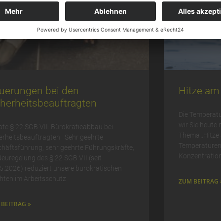
uerungen bei den
Hitze am 
cherheitsbeauftragten
Die Temperatu
wir Sie heute
te § 22 SGB VII: Bürokratieabbau bei
Thema „Hitze 
erheitsbeauftragten Sehr geehrte
Temperaturen 
häftsführung, sehr geehrte Führungskräfte,
Konzentration
Neuregelung des § 22 SGB VII (seit
5.2026) reduziert unsere bürokratischen
chten im Arbeitsschutz
ZUM BEITRAG 
BEITRAG »