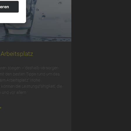
Arbeitsplatz
ren steigen – deshalb versorgen
 mit den besten Tipps rund um das
am Arbeitsplatz“ Hohe
können die Leistungsfähigkeit, die
 und vor allem
»