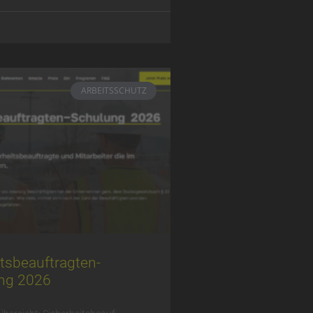
ARBEITSSCHUTZ
s­be­auftrag­ten-
ng 2026