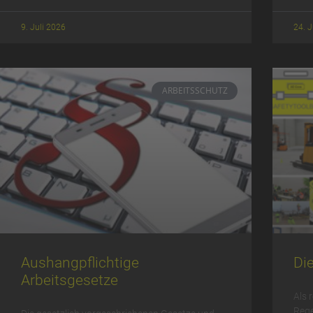
9. Juli 2026
24. 
ARBEITSSCHUTZ
Aushangpflichtige
Di
Arbeitsgesetze
Als 
Rege