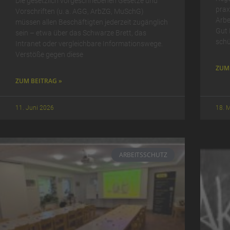
Die gesetzlich vorgeschriebenen Gesetze und
prax
Vorschriften (u. a. AGG, ArbZG, MuSchG)
Arbe
müssen allen Beschäftigten jederzeit zugänglich
Gut 
sein – etwa über das Schwarze Brett, das
schü
Intranet oder vergleichbare Informationswege.
Verstöße gegen diese
ZUM 
ZUM BEITRAG »
11. Juni 2026
18. 
ARBEITSSCHUTZ