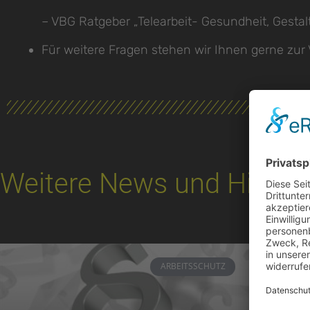
– VBG Ratgeber „Telearbeit- Gesundheit, Gestal
Für weitere Fragen stehen wir Ihnen gerne zur
Weitere News und Highlig
ARBEITSSCHUTZ