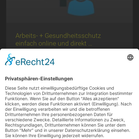
Ar­beits- + Ge­sund­heits­schutz
einfach online und direkt …
EINFACH – EFFEKTIV – SCHNELL per Web und App eine
Expertenberatung einholen Beratung zur
Regelbetreuung im Arbeitsschutz gemäß § 1 ASiG – ist
nur ein Mausklick entfernt! Mit der ONLINE-
SAFTEYTOOLBOX
ZUM BEITRAG »
28. April 2026