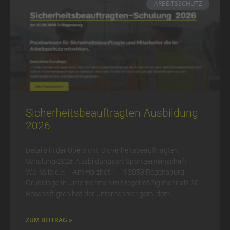
ARBEITSSCHUTZ
Sicherheits­be­auftrag­ten-Ausbildung
2026
Details in der Übersicht: Sicherheits­beauf­tragten‒
Schulung-2026 Ausbildungsort Sportgemeinschaft
Walhalla e.V. – Am Holzhof 1 – 93059 Regensburg
Grundlage In Unternehmen mit regelmäßig mehr als 20
Beschäftigten hat der Unternehmer gem. dem
ZUM BEITRAG »