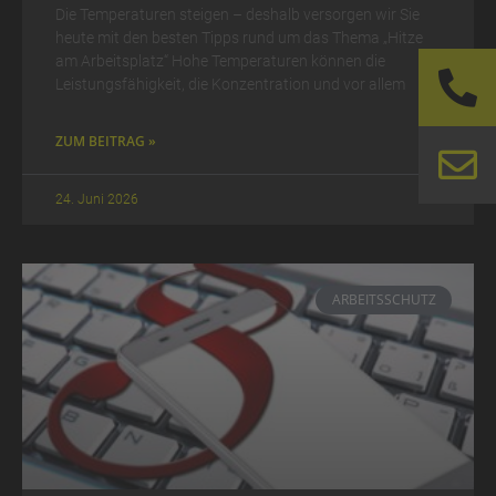
Die Temperaturen steigen – deshalb versorgen wir Sie
heute mit den besten Tipps rund um das Thema „Hitze
am Arbeitsplatz“ Hohe Temperaturen können die
Leistungsfähigkeit, die Konzentration und vor allem
ZUM BEITRAG »
24. Juni 2026
ARBEITSSCHUTZ