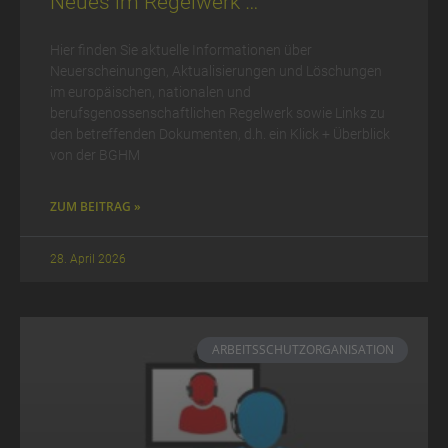
Neues im Regelwerk …
Hier finden Sie aktuelle Informationen über
Neuerscheinungen, Aktualisierungen und Löschungen
im europäischen, nationalen und
berufsgenossenschaftlichen Regelwerk sowie Links zu
den betreffenden Dokumenten, d.h. ein Klick + Überblick
von der BGHM
ZUM BEITRAG »
28. April 2026
ARBEITSSCHUTZORGANISATION