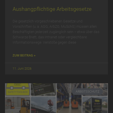
Aushangpflichtige Arbeitsgesetze
Die gesetzlich vorgeschriebenen Gesetze und
Vorschriften (u. a. AGG, ArbZG, MuSchG) müssen allen
Beschäftigten jederzeit zugänglich sein – etwa über das
Schwarze Brett, das Intranet oder vergleichbare
Informationswege. Verstöße gegen diese
ZUM BEITRAG »
11. Juni 2026
ARBEITSSCHUTZ