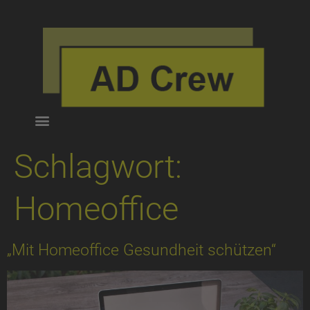
Schlagwort:
Homeoffice
„Mit Homeoffice Gesundheit schützen“