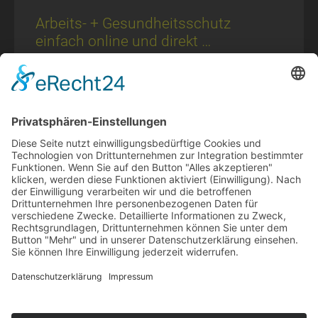
Ar­beits- + Ge­sund­heits­schutz
einfach online und direkt …
EINFACH – EFFEKTIV – SCHNELL per Web und App eine
Expertenberatung einholen Beratung zur
Regelbetreuung im Arbeitsschutz gemäß § 1 ASiG – ist
nur ein Mausklick entfernt! Mit der ONLINE-
SAFTEYTOOLBOX
ZUM BEITRAG »
28. April 2026
© 2024-AD Crew