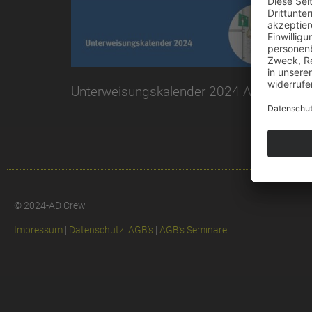
Unterweisungskalender 2024 Arbeitssiche
© 2024-AD Crew
Impressum
|
Datenschutz
|
AGB’s
|
AGB’s Seminare