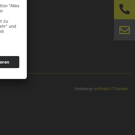
Webdesign
softintelli IT-Medien