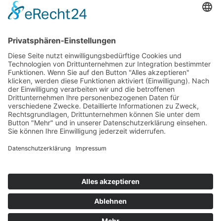
Schützen wir unsere Mitmenschen und uns selbst!
Hygienekonzept steht im Mittelpunkt | Impfen |
Schnelltest | AHA-Regeln | Lüften
© 2024-AD Crew
Impressum
|
Datenschutz
|
AGB’s
|
AGB’s Seminare
Cookie-Einstellungen