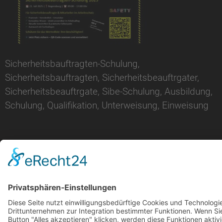
Sicherheitsbauftragten-Schulung,
Sicherheitsbauftragten, Sicherheitsbeauftrgater,
Sicherheitsbeauftrgate, Sibe-Schulung, Ausbildung,
Schulung, Qualifikation, Unterweisung, Einweisung
© 2024-AD Crew
Impressum
|
Datenschutz
|
AGB’s
|
AGB’s Seminare
Cookie-Einstellungen