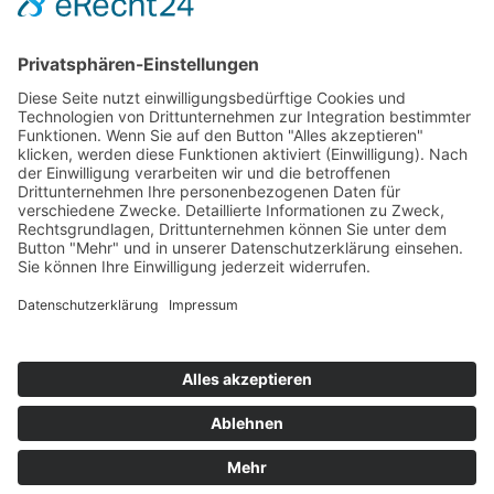
PSA gegen Absturz-Schulung und Einweisung
© 2024-AD Crew
Impressum
|
Datenschutz
|
AGB’s
|
AGB’s Seminare
Cookie-Einstellungen
Webdesign
softintelli IT-Medien