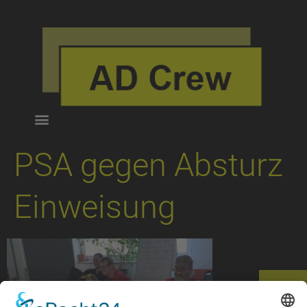
PSA gegen Absturz
Einweisung