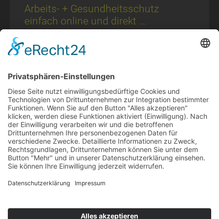
Ar­beits- + Ge­sund­heits­schutz
einfach online und direkt …
EINFACH – EFFEKTIV – SCHNELL per Web und App eine
Expertenberatung einholen Beratung zur
Regelbetreuung im Arbeitsschutz gemäß § 1 ASiG – ist
nur ein Mausklick entfernt! Mit der ONLINE-
SAFTEYTOOLBOX
ZUM BEITRAG »
28. April 2026
© 2024-AD Crew