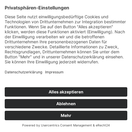
Notfallübung I Wasserbaustelle I Arbeitssicherheit I
Arbeitsschutz
© 2024-AD Crew
Impressum
|
Datenschutz
|
AGB’s
|
AGB’s Seminare
Cookie-Einstellungen
Webdesign
softintelli IT-Medien