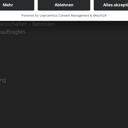
utzes
enschaften / Behörden
auftragten
ung