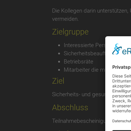
Die Kollegen darin unterstützen,
vermeiden.
Zielgruppe
Interessierte Personen
Sicherheitsbeauftragte
Betriebsräte
Mitarbeiter die mit Arbeitssi
Ziel
Sicherheits- und gesundheitsg
Abschluss
Teilnahmebescheinigung von de