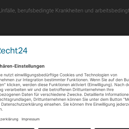
 Unfälle, berufsbedingte Krankheiten und arbeitsbedin
cherheit konfrontiert sind
erechtes Verhalten im Betrieb d.h. WISSEN – KÖNNE
r AD Crew