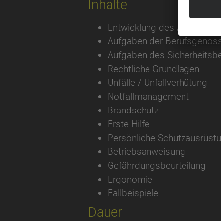
Inhalte
Entwicklung des Arbeitssch
Aufgaben der Berufsgenoss
Aufgaben des Sicherheitsbe
Rechtliche Grundlagen
Unfälle / Unfallverhütung
Notfallmanagement
Brandschutz
Erste Hilfe
Persönliche Schutzausrüst
Betriebsanweisung
Gefährdungsbeurteilung
Ergonomie
Fallbeispiele
Dauer