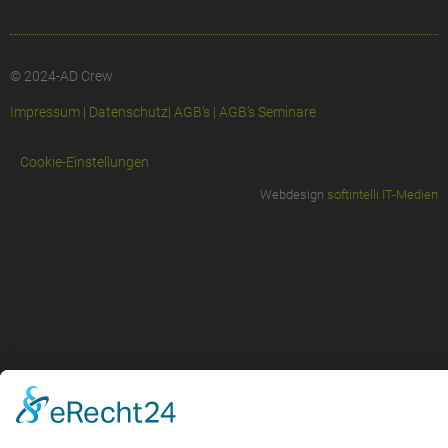
© 2024-AD Crew
Impressum
|
Datenschutz
|
AGB’s
|
AGB’s Seminare
Cookie-Einstellungen
Webdesign
softintelli IT-Medien