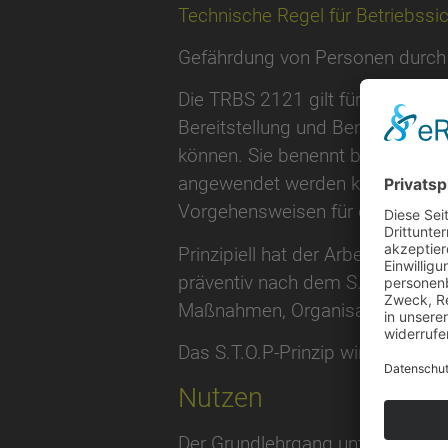
Technische Regel für Betriebssi
Gefährdung von Personen durch
Die TRBS 2121 gilt für die Ermi
Bereitstellung und Benutzung vo
können. Sie benennt beispielha
angewendet werden können. Die
Vorgehensweisen für das Gefahr
Prinzipiell hat der Arbeitgeber 
präventiv nach dem S.T.O.P.-Prin
Maßnahmen, Organisatorische M
Das S.T.O.P-Prinzip wird oft auch
Nutzen
Der Grundlehrgang unterrichtet 