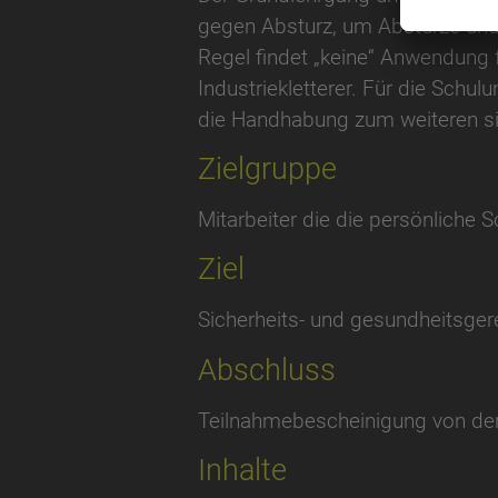
gegen Absturz, um Abstürze und
Regel findet „keine“ Anwendung
Industriekletterer. Für die Schul
die Handhabung zum weiteren s
Zielgruppe
Mitarbeiter die die persönlich
Ziel
Sicherheits- und gesundheitsg
Abschluss
Teilnahmebescheinigung von de
Inhalte