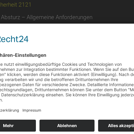
cherheit 2121
 Absturz – Allgemeine Anforderungen
ttlung und Bewertung von Gefährdungen, die durch Abs
n Arbeitsmitteln oder beim Betrieb überwachungsbedü
ft Maßnahmen, die zum Schutz von Personen bei Tätigk
se Technische Regel beschreibt die übergeordnete
enfeld Absturz von Personen.
vor jeder Aufnahme einer Tätigkeit eine Bewertung vorz
zip vorgehen, d.h. die Abkürzung S.T.O.P steht für Sub
aßnahmen und Persönliche Schutzausrüstung.
 als S.T.O.P.-Hierarchie, -Reihenfolge oder -Rangfolge 
die Teilnehmer über die sichere Benutzung von persön