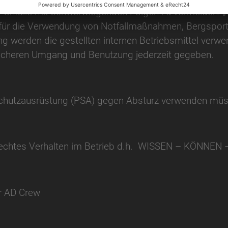
 Unfälle mit schwerwiegenden Folgen zu vermeiden. „
 für die Verwendung von Notfallmaßnahmen, Bergspor
ung werden die gestellten internen Betriebsmittel verw
icheren Umgang und Benutzung jederzeit gegeben.
e Schutzausrüstung (PSA) gegen Absturz verwenden mü
erechtes Verhalten im Betrieb d.h. WISSEN – KÖNNE
r AD Crew