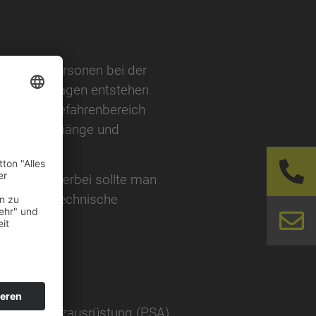
turz von Personen bei der
rftiger Anlagen entstehen
eiten im Gefahrenbereich
n Zusammenhänge und
unehmen. Hierbei sollte man
stitution, Technische
bezeichnet.
licher Schutzausrüstung (PSA)