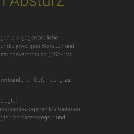
n Absturz
gen, die gegen tödliche
r die jeweiligen Benutzer und
utzungsverordnung (PSA-BV).
eit verbundenen Gefährdung zu
gelegten
ie personenbezogenen Maßnahmen
egten Verhaltensregeln und