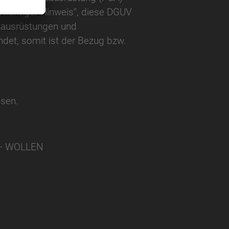
Wichtiger Hinweis“, diese DGUV
tausrüstungen und
endet, somit ist der Bezug bzw.
ssen.
N – WOLLEN