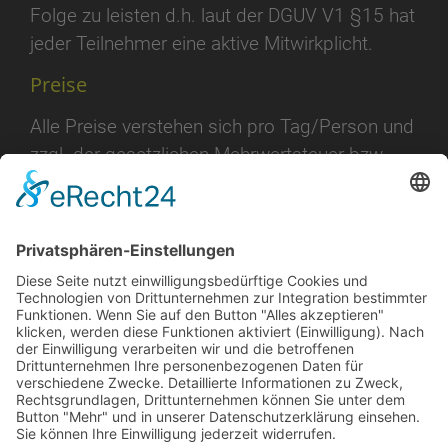
Folge zu leisten d.h. laut der DGUV V1 §15 hat
jeder Teilnehmer eine aktive Mitwirkplicht.
Preise
Alle Preise verstehen sich pro Tag/Person und
zzgl. der gesetzlichen Mehrwertsteuer bzw.
Tagespauschale oder Gruppenpreise erhalten
Sie jeweils auf Anfrage. Je nach Bedarf und
Aufwand würde eine Aufwands- und
Logistikpauschale z.B. für angemietete
Betriebsmittel etc. zzgl. berechnet werden.
Kran (Wikipedia)