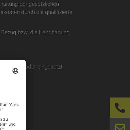
haltung der gesetzlichen
skosten durch die qualifizierte
der Bezug bzw. die Handhabung
setzt sind oder eingesetzt
N – WOLLEN