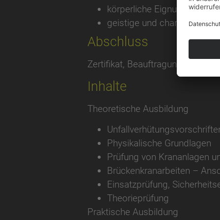
körperliche Eignung
geistige und charakterliche
Abschluss
Zertifikat, Beauftragung und Be
Inhalte
Theoretische Ausbildung
Unfallverhütungsvorschrifte
Physikalische Grundlagen
Prüfung von Krananlagen u
Brückenkranarbeiten – Ans
Einsatzprüfung, Sicherheits
Theorieprüfung
Praktische Ausbildung