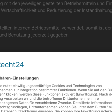
mit den jeweiligen gestellten Betriebsmitteln und Ein
 Wirtschaftlichkeit und Reduzierung der Instandhaltung
tellten internen Betriebsmittel verwendet, somit ist 
nd Benutzung jederzeit gegeben.
allen-, Portal-, Kragarm- bzw. Säulenkrananlagen einge
erechtes Verhalten im Betrieb, d.h. WISSEN – KÖNNE