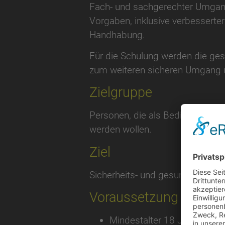
Fach- und sachgerechter Umgang 
Vorgaben, inklusive verbesserter
Handhabung.
Für die Schulung werden die ges
zum weiteren sicheren Umgang u
Zielgruppe
Personen, die als Bediener von H
werden wollen.
Ziel
Sicherheits- und gesundheitsg
Voraussetzung
Mindestalter 18 Jahre