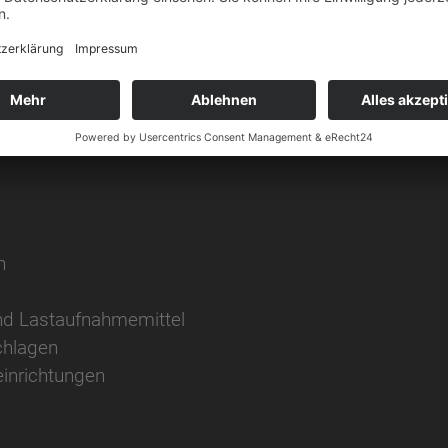
 Eignung
fähigungsnachweis laut gesetzlicher Vorgabe
n
nd Lastaufnahmemittel
chlagen
einrichtungen