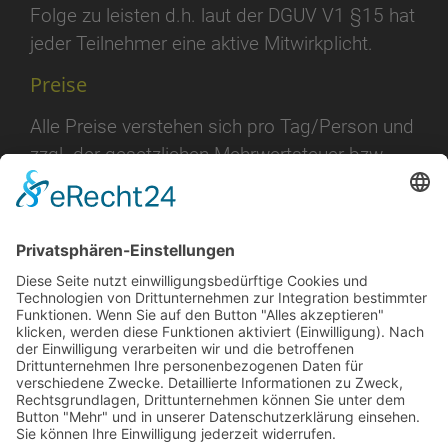
Folge zu leisten d.h. laut der DGUV V1 §15 hat
jeder Teilnehmer eine aktive Mitwirkplicht.
Preise
Alle Preise verstehen sich pro Tag/Person und
zzgl. der gesetzlichen Mehrwertsteuer bzw.
Tagespauschale oder Gruppenpreise erhalten
Sie jeweils auf Anfrage. Je nach Bedarf und
Aufwand würde eine Aufwands- und
Logistikpauschale z.B. für angemietete
Betriebsmittel etc. zzgl. berechnet werden.
Kran (Wikipedia)