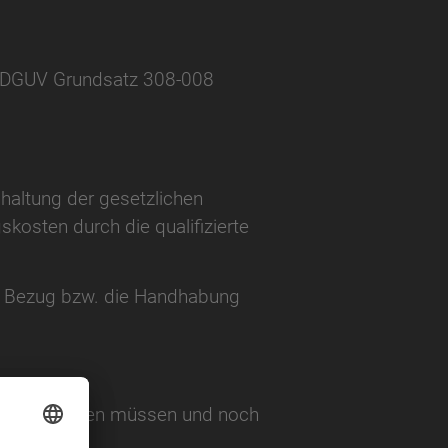
r DGUV Grundsatz 308-008
haltung der gesetzlichen
skosten durch die qualifizierte
der Bezug bzw. die Handhabung
päter bedienen müssen und noch