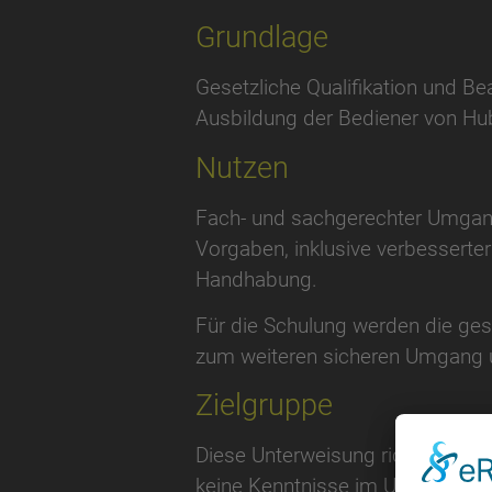
Grundlage
Gesetzliche Qualifikation und 
Ausbildung der Bediener von Hu
Nutzen
Fach- und sachgerechter Umgang 
Vorgaben, inklusive verbesserter
Handhabung.
Für die Schulung werden die ges
zum weiteren sicheren Umgang u
Zielgruppe
Diese Unterweisung richtet sic
keine Kenntnisse im Umgang mit