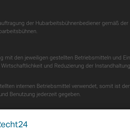
Beauftragung der Hubarbeitsbühnenbediener gemäß de
barbeitsbühnen.
mit den jeweiligen gestellten Betriebsmitteln und Ein
 Wirtschaftlichkeit und Reduzierung der Instandhaltung
tellten internen Betriebsmittel verwendet, somit ist 
nd Benutzung jederzeit gegeben.
h an Personen, die Hubarbeitsbühnen bedienen oder s
 Hubarbeitsbühnen besitzen.