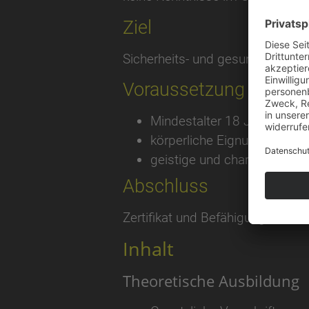
Ziel
Sicherheits- und gesundheitsg
Voraussetzung
Mindestalter 18 Jahre
körperliche Eignung
geistige und charakterliche
Abschluss
Zertifikat und Befähigungsnachw
Inhalt
Theoretische Ausbildung