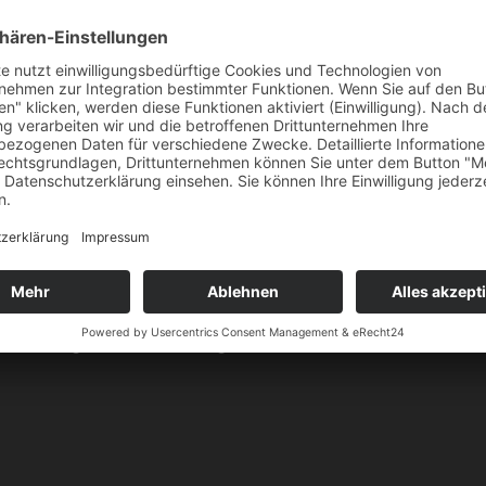
erechtes Verhalten im Betrieb d.h. WISSEN – KÖNNE
 Eignung
eis laut gesetzlicher Vorgabe