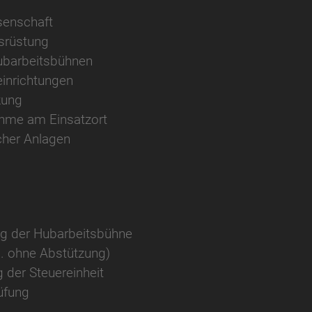
senschaft
usrüstung
ubarbeitsbühnen
einrichtungen
kung
ahme am Einsatzort
scher Anlagen
g der Hubarbeitsbühne
u. ohne Abstützung)
der Steuereinheit
üfung