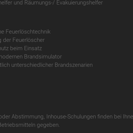
elfer und Räumungs-/ Evakuierungshelfer
che Feuerlöschtechnik
 der Feuerlöscher
utz beim Einsatz
 modernen Brandsimulator
lich unterschiedlicher Brandszenarien
der Abstimmung, Inhouse-Schulungen finden bei Ihnen v
Betriebsmitteln gegeben.