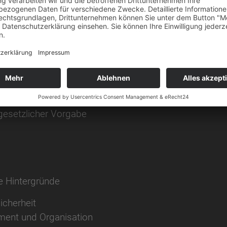
Führungskräfte und Mitarbeiter aus allen Bereichen
erechtes Verhalten im Betrieb d.h. WISSEN – KÖNNE
 gesetzlicher Vorgabe
e Hintergründe
icherheit
ment und Organisation