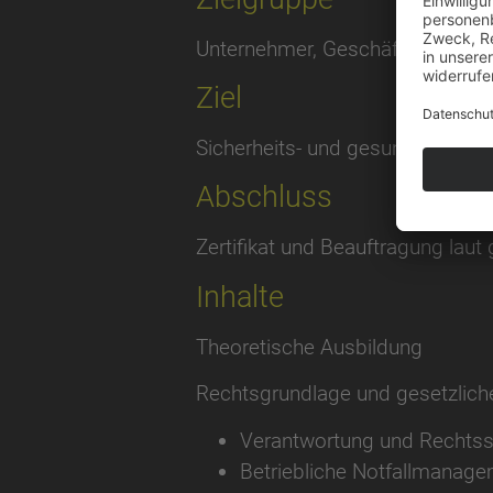
Unternehmer, Geschäftsführung, 
Ziel
Sicherheits- und gesundheitsg
Abschluss
Zertifikat und Beauftragung laut
Inhalte
Theoretische Ausbildung
Rechtsgrundlage und gesetzlich
Verantwortung und Rechtss
Betriebliche Notfallmanage