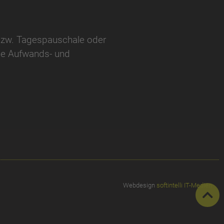
 bzw. Tagespauschale oder
ine Aufwands- und
Webdesign
softintelli IT-Medien