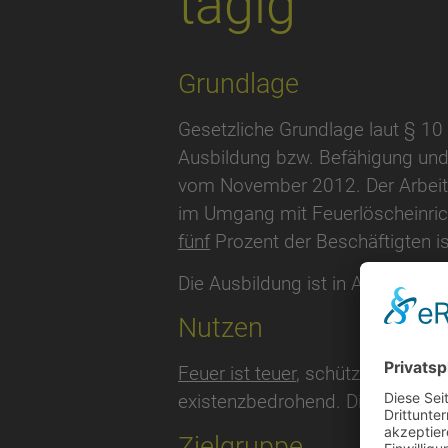
tägig
Grundlage
Gesetzliche Grundlage laut § 1
Ausbildung bzw. Befähigung und
vom November 2012. Der Arbeitg
im Umgang mit Feuerlöscheinric
fünf
Prozent der Beschäftigten ist
Die Ausbildung ist in Abständen
Nutzen
Feuer ist teuer
, schützen Sie Ihr
existenzbedrohend. Diese Zeit m
Zielgruppe