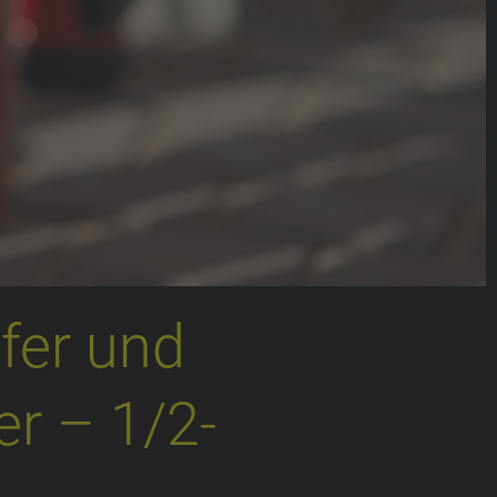
fer und
r – 1/2-