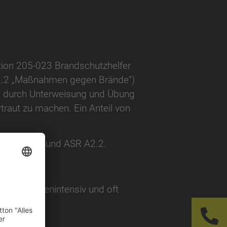
tion 205-023 Brandschutzhelfer
 A2.2 „Maßnahmen gegen Brände“)
n durch Unterweisung und Übung
aut zu machen. Ein Anteil von
en der DGUV und ASR A2.2.
, sehr kostenintensiv und oft