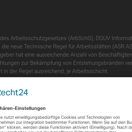
0 des Arbeitsschutzgesetzes (ArbSchG), DGUV Informa
 die neue Technische Regel für Arbeitsstätten (ASR
eber hat eine ausreichende Anzahl von Beschäftigte
htungen zur Bekämpfung von Entstehungsbränden vertr
 in der Regel ausreichend, je Arbeitsschicht.
 von 3 bis 5 Jahren zu wiederholen d.h. nach Vorgab
e Werte, brandbedingte Betriebsausfälle sind langwierig
uss man sich nehmen, es lohnt sich!