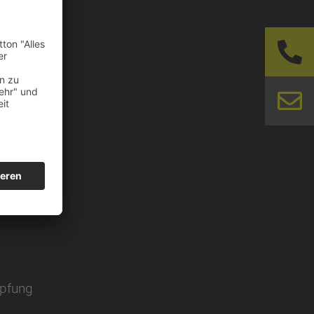
N – WOLLEN
mpfung