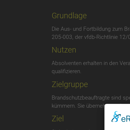
Grundlage
Die Aus- und Fortbildung zum B
205-003, der vfdb-Richtlinie 12/
Nutzen
Absolventen erhalten in den Ver
qualifizieren.
Zielgruppe
Brandschutzbeauftragte sind sp
kümmern. Sie übernehmen diese 
Ziel