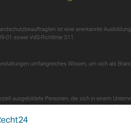
randschutzbeauftragten ist eine anerkannte Ausbildu
09-01 sowie VdS-Richtlinie 311.
anstaltungen umfangreiches Wissen, um sich als Bran
eziell ausgebildete Personen, die sich in einem Unte
Aufgabe, weil sie vom Arbeitgeber damit beauftragt 