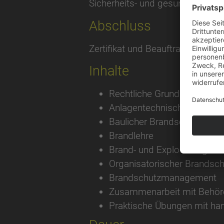
Sicherheits- und gesundheitsg
Abschluss
Zertifikat und Beauftragung laut
Inhalte
Rechtliche Grundlagen
Anlagentechnischer Brands
Baulicher Brandschutz
Brandlehre
Brand- und Explosionsgefah
Organisatorischer Brandsch
Brandschutzmanagement
Zusammenarbeit mit Behörd
Praktische Übungen mit ha