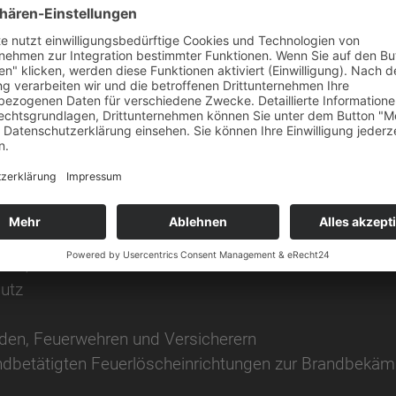
erechtes Verhalten im Betrieb, d.h. WISSEN – KÖNNE
 gesetzlicher Vorgabe
chutz
ren, besondere Brandrisiken
utz
en, Feuerwehren und Versicherern
ndbetätigten Feuerlöscheinrichtungen zur Brandbekä