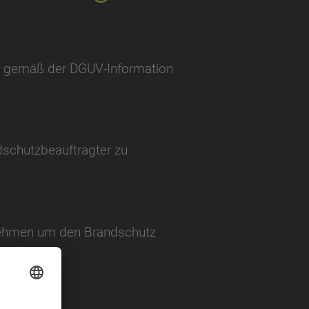
ng gemäß der DGUV-Information
dschutzbeauftragter zu
rnehmen um den Brandschutz
werden.