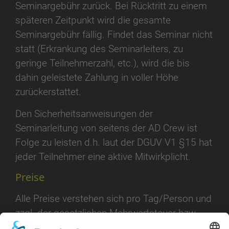
Seminargebühr zurück. Bei Rücktritt zu einem
späteren Zeitpunkt wird die gesamte
Seminargebühr fällig. Findet das Seminar nicht
statt (Erkrankung des Seminarleiters, zu
geringe Teilnehmerzahl, etc.), wird die bis
dahin geleistete Zahlung in voller Höhe
zurückerstattet.
Den Sicherheitsanweisungen der
Seminarleitung von seitens der AD Crew ist
Folge zu leisten d.h. laut der DGUV V1 §15 hat
jeder Teilnehmer eine aktive Mitwirkplicht.
Preise
Alle Preise verstehen sich pro Tag/Person und
zzgl. der gesetzlichen Mehrwertsteuer bzw.
Tagespauschale oder Gruppenpreise erhalten