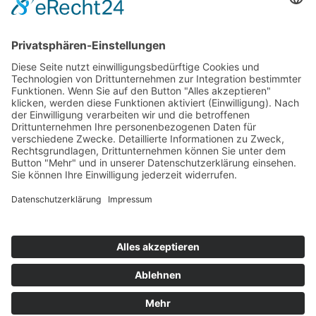
Sie jeweils auf Anfrage. Je nach Bedarf und
Aufwand würde eine Aufwands- und
Logistikpauschale z.B. für angemietete
Betriebsmittel etc. zzgl. berechnet werden.
Mitarbeiter (Wikipedia)
© 2024-AD Crew
Impressum
|
Datenschutz
|
AGB’s
|
AGB’s Seminare
Cookie-Einstellungen
Webdesign
softintelli IT-Medien