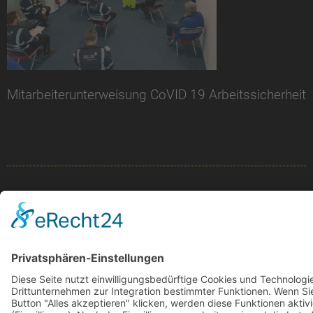
Mitarbeiterunterweisung CoVID 19 Arbeitssicherheit
© 2024-AD Crew
Impressum
|
Datenschutz
|
AGB’s
|
AGB’s Seminare
Cookie-Einstellungen
Webdesign
softintelli IT-Medien