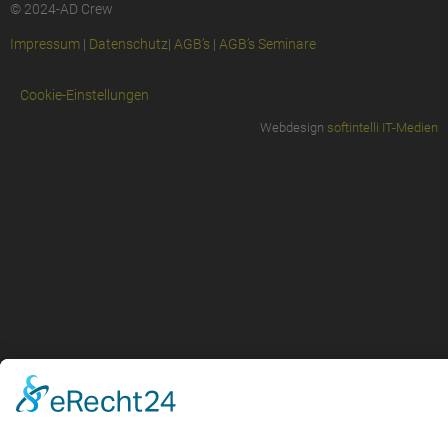
© 2024-AD Crew
Impressum
|
Datenschutz
|
AGB’s
|
AGB’s Seminare
Cookie-Einstellungen
Webdesign
softintelli IT-Medien