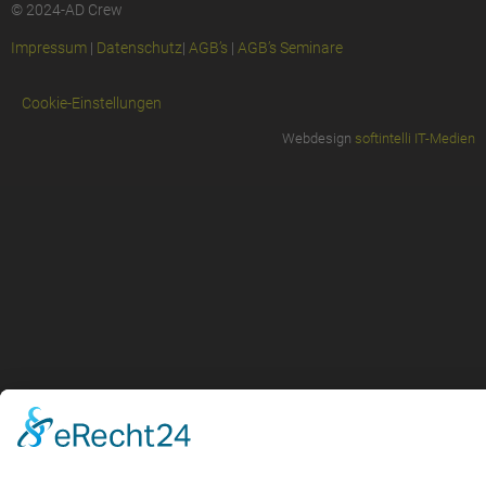
© 2024-AD Crew
Impressum
|
Datenschutz
|
AGB’s
|
AGB’s Seminare
Cookie-Einstellungen
Webdesign
softintelli IT-Medien