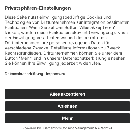
Betriebssport-Spaß
© 2024-AD Crew
Impressum
|
Datenschutz
|
AGB’s
|
AGB’s Seminare
Cookie-Einstellungen
Webdesign
softintelli IT-Medien