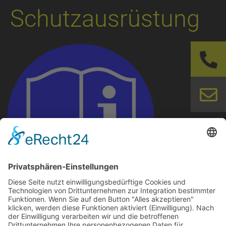
Schutzausrüstung
Betriebsanweisung, Maschine, Gefahrstoffe,
Persönliche-Schutzausrüstung