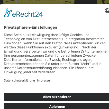
Betriebsmittelprüfung
© 2024-AD Crew
Impressum
|
Datenschutz
|
AGB’s
|
AGB’s Seminare
Cookie-Einstellungen
Webdesign
softintelli IT-Medien