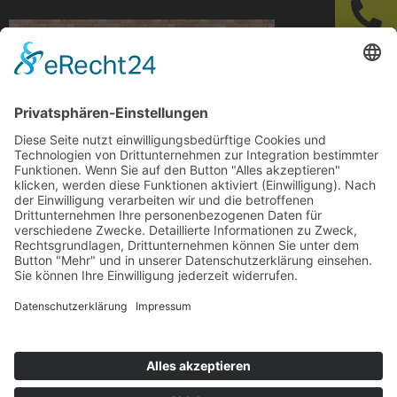
Lüftung-CO2-App Lüftungsverhalten Raumlüftung
Arbeitssicherheit
© 2024-AD Crew
Impressum
|
Datenschutz
|
AGB’s
|
AGB’s Seminare