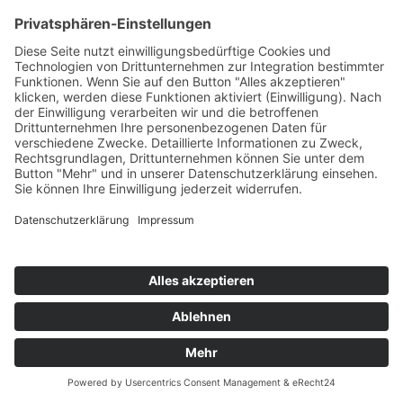
Evakuierung
© 2024-AD Crew
Impressum
|
Datenschutz
|
AGB’s
|
AGB’s Seminare
Cookie-Einstellungen
Webdesign
softintelli IT-Medien