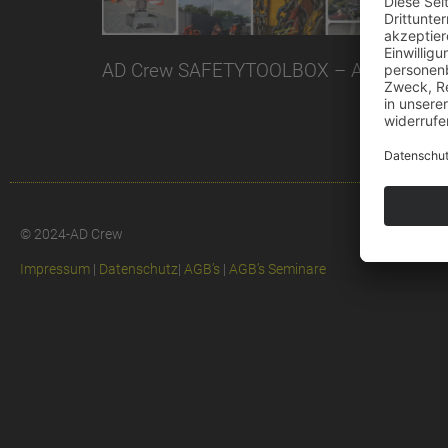
AD Crew SAFETYTOOLBOX – Arbeitssschut
© 2024-AD Crew
Impressum
|
Datenschutz
|
AGB’s
|
AGB’s Seminare