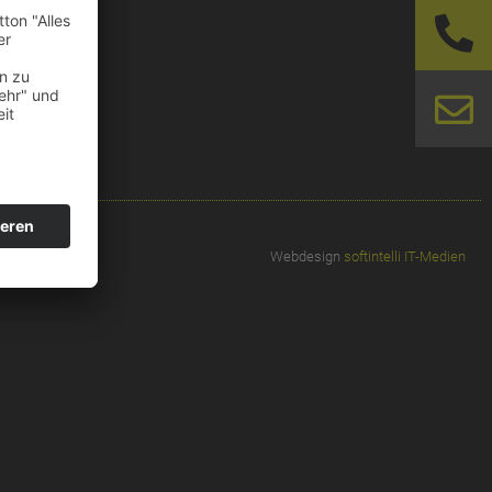
Webdesign
softintelli IT-Medien