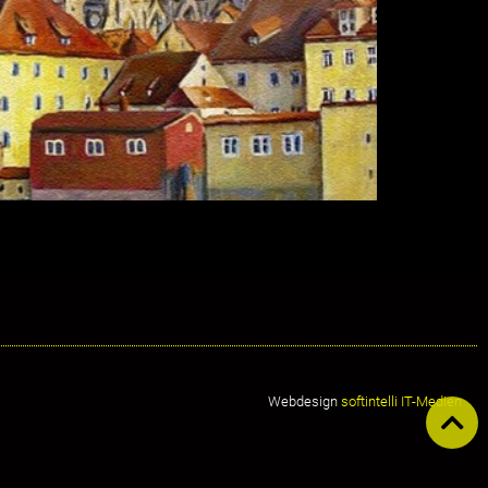
Webdesign
softintelli IT-Medien