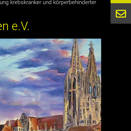
ung krebskranker und körperbehinderter
n e.V.